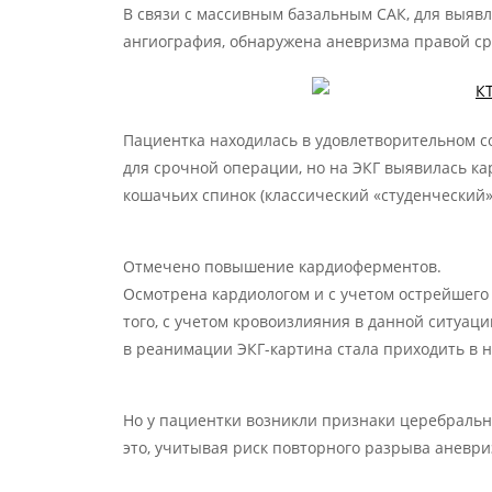
В связи с массивным базальным САК, для выяв
ангиография, обнаружена аневризма правой ср
Пациентка находилась в удовлетворительном со
для срочной операции, но на ЭКГ выявилась ка
кошачьих спинок (классический «студенческий»
Отмечено повышение кардиоферментов.
Осмотрена кардиологом и с учетом острейшего
того, с учетом кровоизлияния в данной ситуац
в реанимации ЭКГ-картина стала приходить в н
Но у пациентки возникли признаки церебральн
это, учитывая риск повторного разрыва аневр