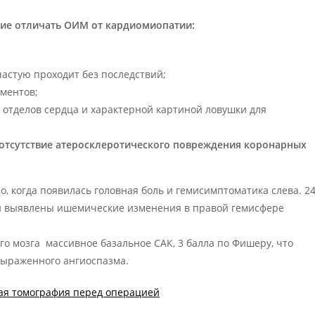
ие отличать ОИМ от кардиомиопатии:
частую проходит без последствий;
ментов;
отделов сердца и характерной картиной ловушки для
отсутствие атеросклеротического повреждения коронарных
ро, когда появилась головная боль и гемисимптоматика слева. 2
ой выявлены ишемические изменения в правой гемисфере
го мозга массивное базальное САК, 3 балла по Фишеру, что
выраженного ангиоспазма.