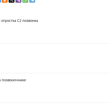
 отростка С2 позвонка
а позвоночнике