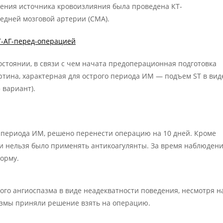
ления источника кровоизлияния была проведена КТ-
едней мозговой артерии (СМА).
стоянии, в связи с чем начата предоперационная подготовка
ртина, характерная для острого периода ИМ — подъем ST в вид
 вариант).
 периода ИМ, решено перенести операцию на 10 дней. Кроме
ии нельзя было применять антикоагулянты. За время наблюден
орму.
ого ангиоспазма в виде неадекватности поведения, несмотря н
измы приняли решение взять на операцию.