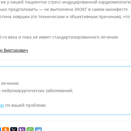
тие у нашей пациентки стресс-индуцированной кардиомиопати
только предположить — не выполнена ЭХОКГ в самом манифесте
ртина ловушки (по техническим и объективным причинам), что
0-го века и пока не имеет стандартизированного лечения.
он Викторович
 лечения;
х нейрохирургических заболеваний;
ию
по вашей проблеме.