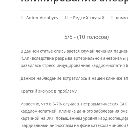
Автор
Рубрика
Коммен
Anton Vorobyev
• Редкий случай
комм
записи:
записи:
к
записи:
5/5 - (10 голосов)
В данной статье описывается случай лечения паци
(САК) вследствие разрыва артериальной аневризмы р
развилась стресс-индуцированная кардиомиопатия (в
Данное наблюдение встретилось в нашей клинике в
Краткий экскурс в проблему.
Известно, что в 5-7% случаев нетравматических САК
кардиомиопатией. Клиника данного заболевания оче
картиной на ЭКГ, повышением уровня кардиоспецифи
кардиальный ангиоспазм на фоне катехоламиновой 