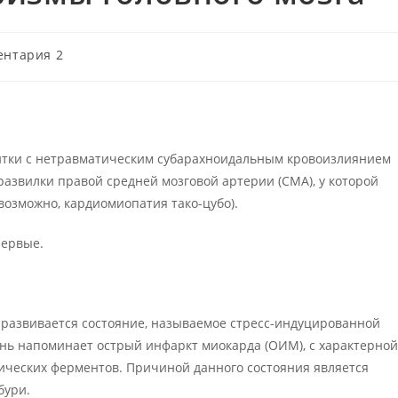
тарии
ентария 2
ентки с нетравматическим субарахноидальным кровоизлиянием
азвилки правой средней мозговой артерии (СМА), у которой
озможно, кардиомиопатия тако-цубо).
первые.
 развивается состояние, называемое стресс-индуцированной
нь напоминает острый инфаркт миокарда (ОИМ), с характерной
ческих ферментов. Причиной данного состояния является
бури.